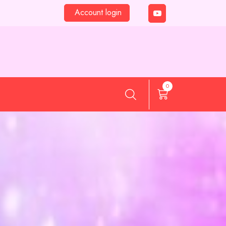
Account login
0