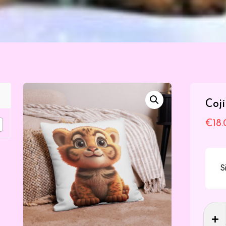
Coj
€
18
S
Cojín
Anima