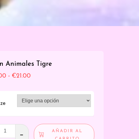
ín Animales Tigre
Rango
.00
-
€
21.00
de
precios:
ize
desde
€18.00
hasta
AÑADIR AL
les
CARRITO