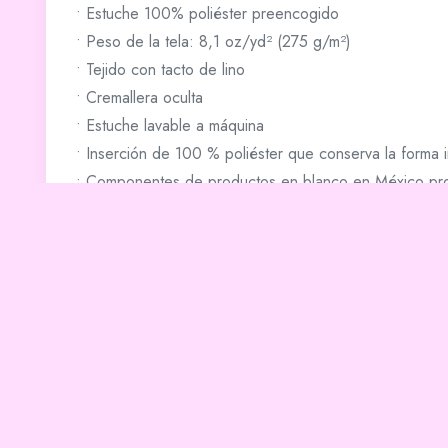
• Estuche 100% poliéster preencogido
• Peso de la tela: 8,1 oz/yd² (275 g/m²)
• Tejido con tacto de lino
• Cremallera oculta
• Estuche lavable a máquina
• Inserción de 100 % poliéster que conserva la forma i
• Componentes de productos en blanco en México pr
• Componentes de productos en blanco en la UE proc
Productos Rela