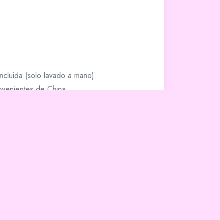
ncluida (solo lavado a mano)
ovenientes de China
edentes de China y Polonia
cionados