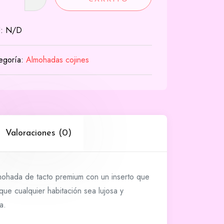
€21.00
dad
U:
N/D
egoría:
Almohadas cojines
Valoraciones (0)
lmohada de tacto premium con un inserto que
que cualquier habitación sea lujosa y
a.