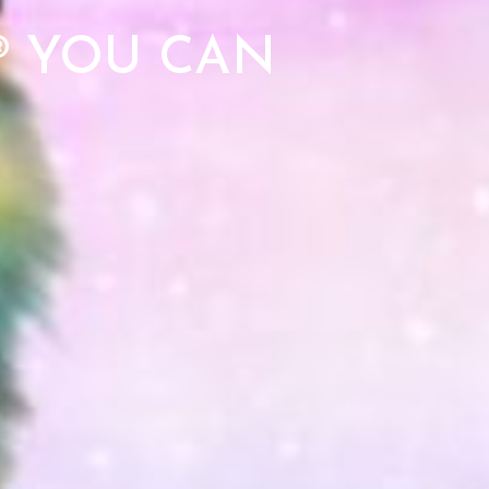
ds® YOU CAN