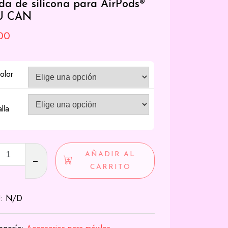
da de silicona para AirPods®
U CAN
.00
olor
alla
AÑADIR AL
CARRITO
na
U:
N/D
ods®