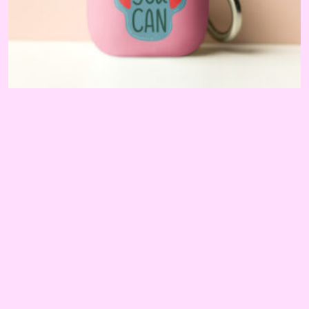
Accesorios Para Móviles
Funda de silicona para AirPods® YOU CAN
€
12.00
SELECCIONAR OPCIONES