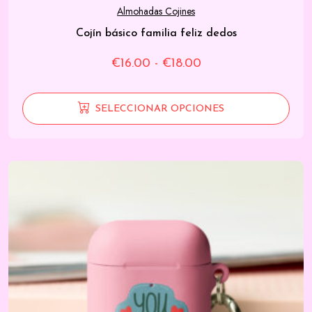
Almohadas Cojines
Cojín básico familia feliz dedos
Rango
€
16.00
-
€
18.00
de
precios:
SELECCIONAR OPCIONES
desde
€16.00
hasta
€18.00