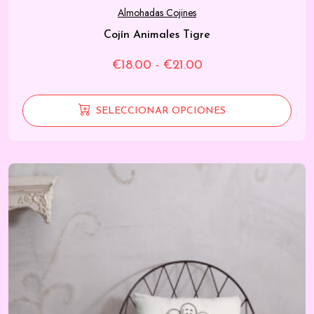
Almohadas Cojines
Cojín Animales Tigre
Rango
€
18.00
-
€
21.00
de
precios:
SELECCIONAR OPCIONES
desde
€18.00
hasta
€21.00